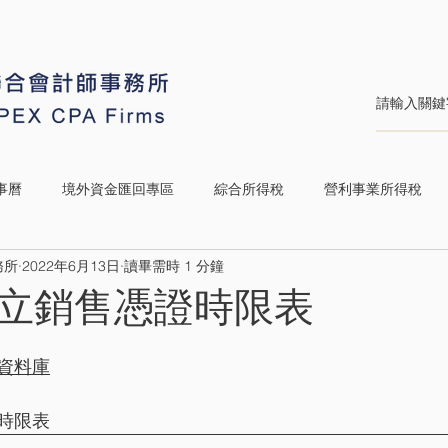
業務簡介
最新消息
稅務行事曆
事曆
境外資金匯回專區
綜合所得稅
營利事業所得稅
務所
2022年6月13日
讀畢需時 1 分鐘
營業稅
特種貨物及勞務稅
遺產及贈與稅
稅捐稽徵
立銷售憑證時限表
政府稅務消息
資料庫
時限表