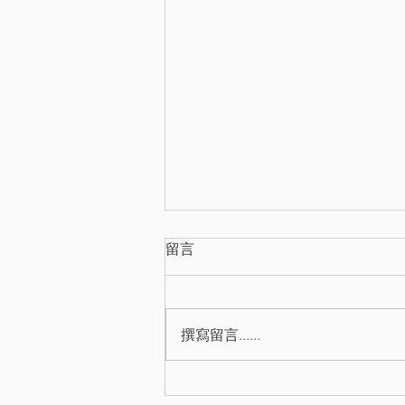
留言
撰寫留言......
營業稅銷售貨物(勞務)徵免認