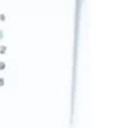
個月內開始執行普發現金發放作業，並在7個
月內發放完畢。而普發現金1萬元此次同樣分
5種發放管道，包含直接入帳、登記入帳、自
動櫃員機（ATM）提領、郵局領取、偏鄉造冊
發放。 #台中會計師 #台中會計師事務所 #台
中CPA #新竹會計師 #新竹會計師事務所 #新
竹CPA # 普發1萬 # 特別預算 #帳務處理 #公
司設立 #開公司 #台中市南區 #營業登記 #稅
籍登記 # 綜合所得稅#台中會計師事務所推薦
#台中帳務#台中開公司#台中資本簽證