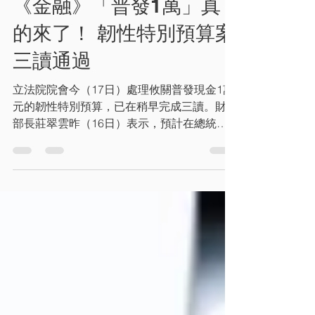
最新消息
《金融》「普發1萬」真
的來了！ 韌性特別預算案
三讀通過
立法院院會今（17日）處理攸關普發現金1萬
元的韌性特別預算，已在稍早完成三讀。財政
部長莊翠雲昨（16日）表示，預計在總統公
告當天召開記者會，宣布發放時程，預計11
月上旬就可以發放。 立法院會今處理「中央
政府因應國際情勢強化經濟社會及民生國安韌
性特別預算案」（韌性特別條例）。院長韓國
瑜已宣布，「中央政府因應國際情勢強化經濟
社會及民生國安韌性特別預算案」照審查報告
修正通過；隨後敲槌，完成三讀。 根據韌性
特別條例規定，財政部預計在預算公布後的1