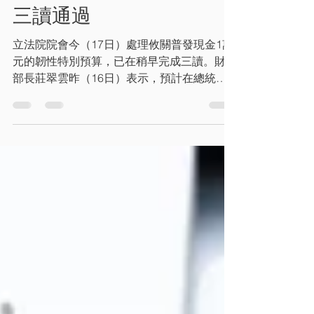
《金融》「普發1萬」真
的來了！ 韌性特別預算案
三讀通過
立法院院會今（17日）處理攸關普發現金1萬
元的韌性特別預算，已在稍早完成三讀。財政
部長莊翠雲昨（16日）表示，預計在總統公
告當天召開記者會，宣布發放時程，預計11
月上旬就可以發放。 立法院會今處理「中央
政府因應國際情勢強化經濟社會及民生國安韌
性特別預算案」（韌性特別條例）。院長韓國
瑜已宣布，「中央政府因應國際情勢強化經濟
社會及民生國安韌性特別預算案」照審查報告
修正通過；隨後敲槌，完成三讀。 根據韌性
特別條例規定，財政部預計在預算公布後的1
個月內開始執行普發現金發放作業，並在7個
月內發放完畢。而普發現金1萬元此次同樣分
5種發放管道，包含直接入帳、登記入帳、自