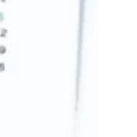
動櫃員機（ATM）提領、郵局領取、偏鄉造冊
發放。 #台中會計師 #台中會計師事務所 #台
中CPA #新竹會計師 #新竹會計師事務所 #新
竹CPA # 普發1萬 # 特別預算 #帳務處理 #公
司設立 #開公司 #台中市南區 #營業登記 #稅
籍登記 # 綜合所得稅#台中會計師事務所推薦
#台中帳務#台中開公司#台中資本簽證