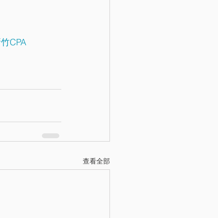
新竹CPA
查看全部