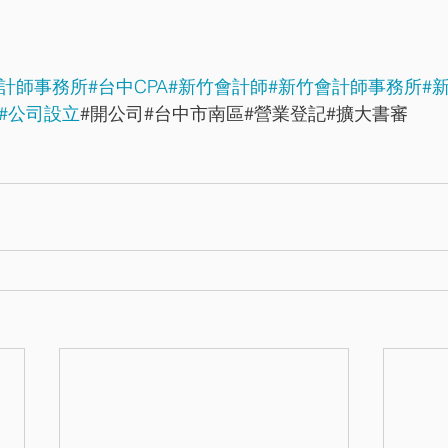
會計師事務所
#台中CPA
#新竹會計師
#新竹會計師事務所
#
#公司設立
#開公司
#台中市南區
#營業登記#擴大書審