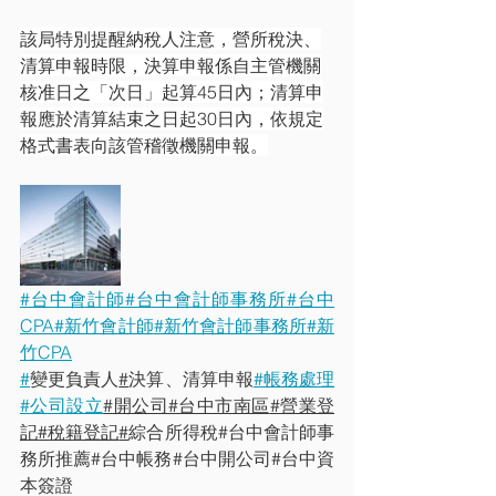
該局特別提醒納稅人注意，營所稅決、
清算申報時限，決算申報係自主管機關
核准日之「次日」起算45日內；清算申
報應於清算結束之日起30日內，依規定
格式書表向該管稽徵機關申報。
#台中會計師
#台中會計師事務所
#台中
CPA
#新竹會計師
#新竹會計師事務所
#新
竹CPA
#
變更負責人
#
決算、清算申報
#帳務處理
#公司設立
#開公司
#台中市南區
#營業登
記
#稅籍登記
#
綜合所得稅#台中會計師事
務所推薦#台中帳務#台中開公司#台中資
本簽證