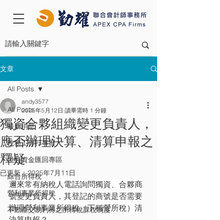
文章
All Posts
andy3577
All Posts
2025年5月12日
讀畢需時 1 分鐘
獨資合夥組織變更負責人，
最新消息
應否辦理決算、清算申報之
稅務工作行事曆
釋疑
境外資金匯回專區
已更新：
2025年7月11日
綜合所得稅
邇來常有納稅人電話詢問獨資、合夥商
營利事業所得稅
號變更負責人，其登記的商號是否需要
辦理營利事業所得稅（下稱營所稅）清
不動產交易利得之所得稅課稅制度
決算申報？