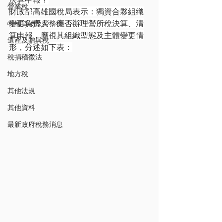
營業稅
財政部高雄國稅局表示：獨資合夥組織
變更負責人，應否辦理營所稅決算、清
特種貨物及勞務稅
算申報，應視其組織型態及主體變更情
遺產及贈與稅
形，分述如下表：
稅捐稽徵法
地方稅
其他法規
其他資料
最新政府稅務消息